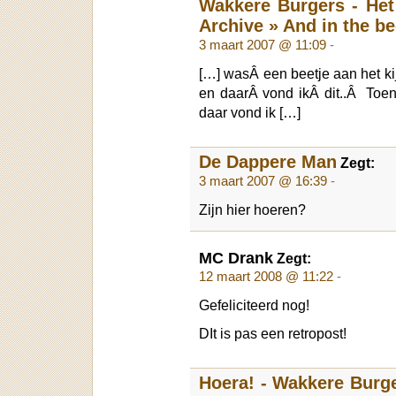
Wakkere Burgers - He
Archive » And in the b
3 maart 2007 @ 11:09
-
[…] wasÂ een beetje aan het k
en daarÂ vond ikÂ dit..Â Toen 
daar vond ik […]
De Dappere Man
Zegt:
3 maart 2007 @ 16:39
-
Zijn hier hoeren?
MC Drank
Zegt:
12 maart 2008 @ 11:22
-
Gefeliciteerd nog!
DIt is pas een retropost!
Hoera! - Wakkere Burg