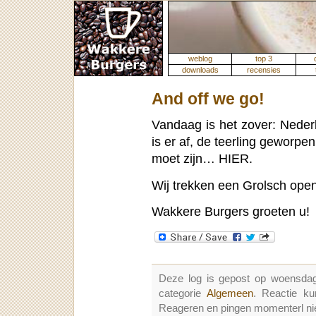
weblog
top 3
downloads
recensies
And off we go!
Vandaag is het zover: Neder
is er af, de teerling geworpe
moet zijn… HIER.
Wij trekken een Grolsch open 
Wakkere Burgers groeten u!
Deze log is gepost op woensda
categorie
Algemeen
. Reactie k
Reageren en pingen momenterl nie