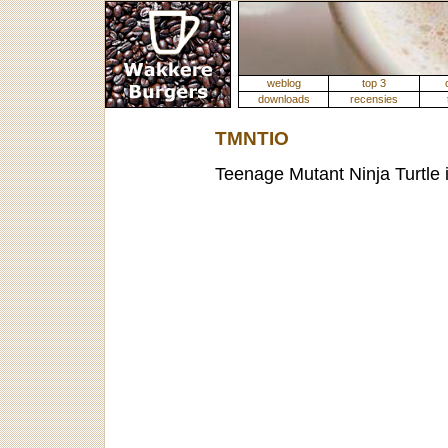
weblog
top 3
downloads
recensies
TMNTIO
Teenage Mutant Ninja Turtle i