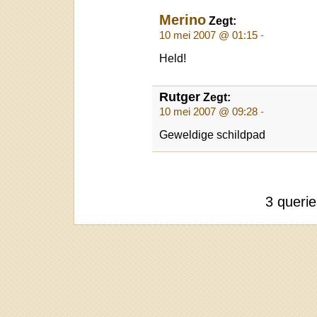
Merino
Zegt:
10 mei 2007 @ 01:15
-
Held!
Rutger
Zegt:
10 mei 2007 @ 09:28
-
Geweldige schildpad
3 queri