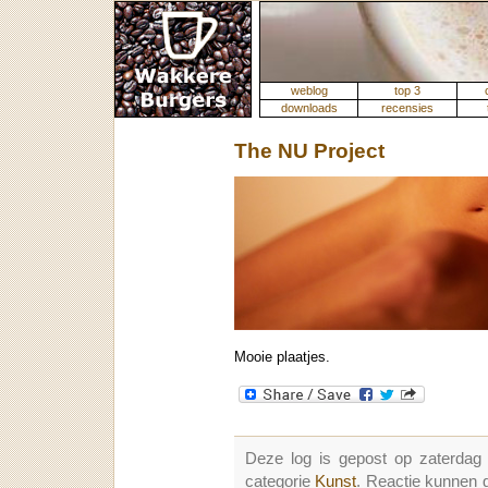
weblog
top 3
downloads
recensies
The NU Project
Mooie plaatjes.
Deze log is gepost op zaterda
categorie
Kunst
. Reactie kunnen 