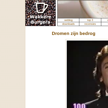
weblog
top 3
downloads
recensies
Dromen zijn bedrog