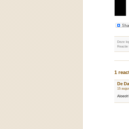
Deze lo
Reactie
1 rea
De D
15 augu
Aloeoh