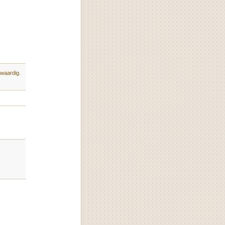
waardig
.