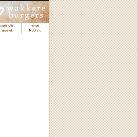
mailinglist
email
muziek
RSS 2.0