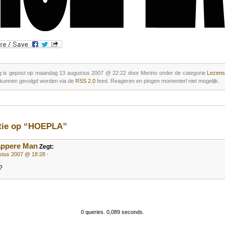
g is gepost op maandag 13 augustus 2007 @ 22:22 door Merino onder de categorie
Lezens
 kunnen gevolgd worden via de
RSS 2.0
feed. Reageren en pingen momenterl niet mogelijk.
ctie op “HOEPLA”
appere Man
Zegt:
stus 2007 @ 18:28
-
?
0 queries. 0,089 seconds.