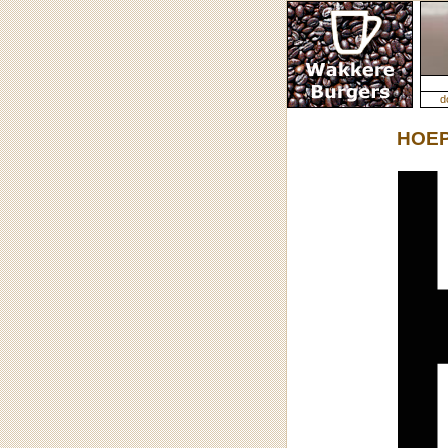
d
HOE