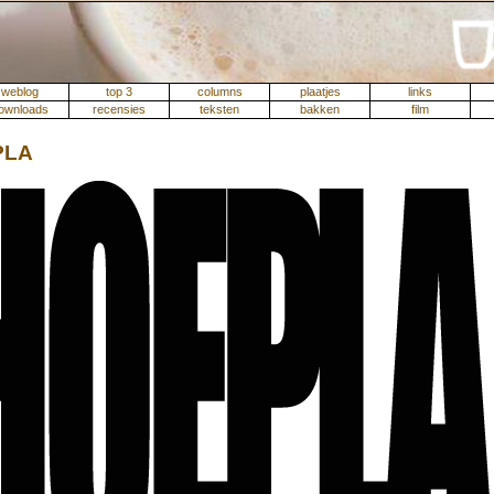
weblog
top 3
columns
plaatjes
links
ownloads
recensies
teksten
bakken
film
PLA