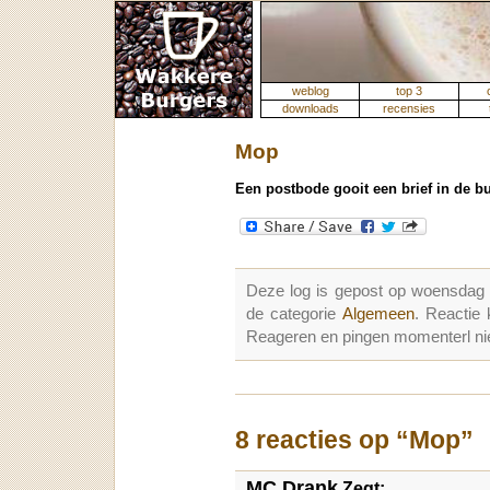
weblog
top 3
downloads
recensies
Mop
Een postbode gooit een brief in de b
Deze log is gepost op woensdag
de categorie
Algemeen
. Reactie
Reageren en pingen momenterl nie
8 reacties op “Mop”
MC Drank
Zegt: