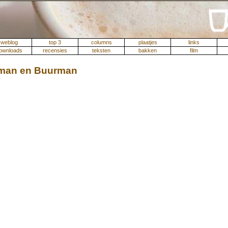
weblog
top 3
columns
plaatjes
links
ownloads
recensies
teksten
bakken
film
man en Buurman