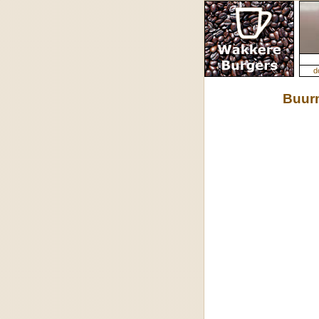
d
Buur