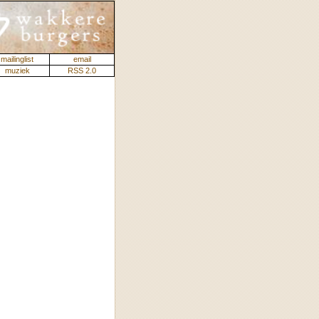
mailinglist
email
muziek
RSS 2.0