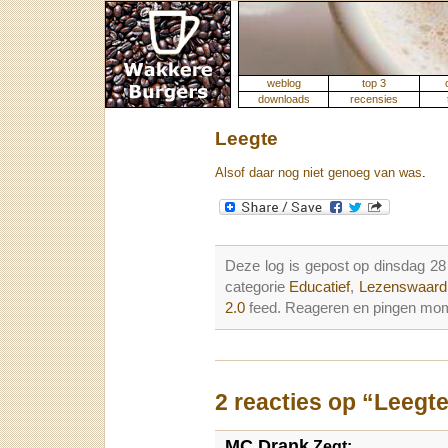
weblog
top 3
downloads
recensies
Leegte
Alsof daar nog niet genoeg van was
.
Deze log is gepost op dinsdag 2
categorie
Educatief
,
Lezenswaard
2.0
feed. Reageren en pingen mome
2 reacties op “Leegt
MC Drank
Zegt: