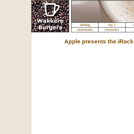
weblog
top 3
downloads
recensies
Apple presents the iRack