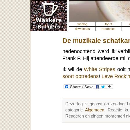
weblog
top 3
downloads
recensies
De muzikale schatka
hedenochtend werd ik verbl
Frank P. Hij attendeerde mij
Ik wil de
White Stripes
ooit n
soort optredens
!
Leve Rock’n 
Deze log is gepost op zondag 1
categorie
Algemeen
. Reactie k
Reageren en pingen momenterl nie