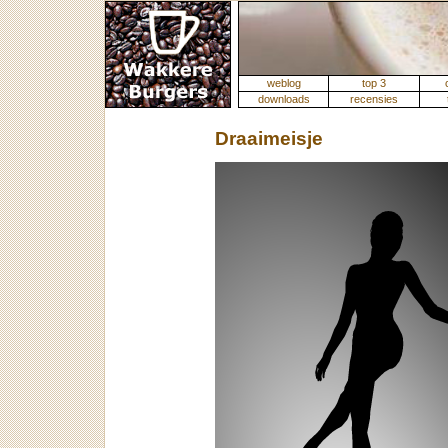
weblog
top 3
downloads
recensies
Draaimeisje