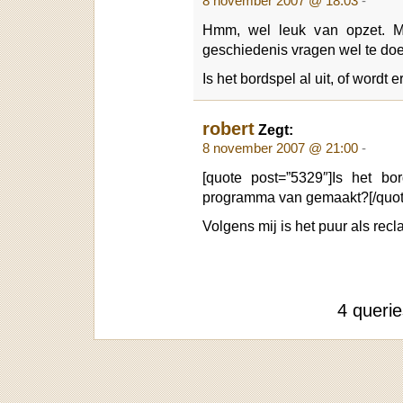
8 november 2007 @ 18:03
-
Hmm, wel leuk van opzet. Me
geschiedenis vragen wel te doen,
Is het bordspel al uit, of word
robert
Zegt:
8 november 2007 @ 21:00
-
[quote post=”5329″]Is het bo
programma van gemaakt?[/quot
Volgens mij is het puur als re
4 queri