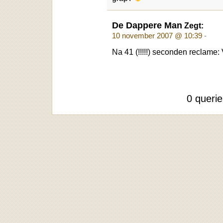
De Dappere Man
Zegt:
10 november 2007 @ 10:39
-
Na 41 (!!!!!) seconden reclame:
0 queri