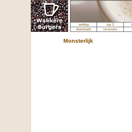
weblog
top 3
downloads
recensies
Monsterlijk