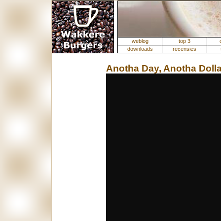
weblog
top 3
downloads
recensies
Anotha Day, Anotha Dolla