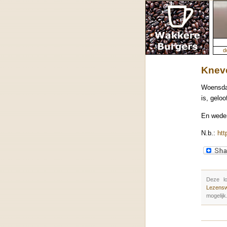
d
Kneve
Woensda
is, gelo
En weder
N.b.:
htt
Deze l
Lezensw
mogelijk