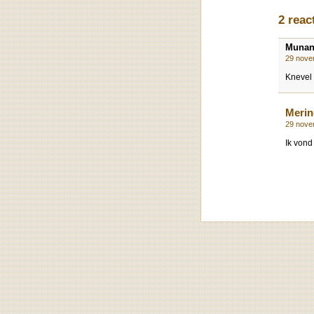
2 reac
Muna
29 nove
Knevel
Merin
29 nove
Ik vond