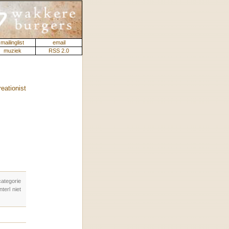
mailinglist
email
muziek
RSS 2.0
reationist
tegorie
erl niet