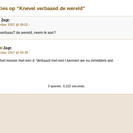
ties op “Knevel verbaasd de wereld”
n
Zegt:
mber 2007 @ 09:02
-
 verbaasT de wereld, neem ik aan?
o
Zegt:
mber 2007 @ 09:38
-
 het mooier met een d. Verbaast met een t kennen we nu inmiddels wel.
3 queries. 0,102 seconds.