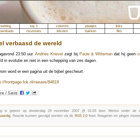
weblog
top 3
columns
plaatjes
links
ownloads
recensies
teksten
bakken
film
l verbaasd de wereld
gavond 23:50 uur.
Andries Knevel
zegt bij
Pauw & Witteman
dat hij geen
c
ofd in evolutie en niet in een schepping van zes dagen.
om word er een pagina uit de bijbel gescheurt.
p://frontpage.fok.nl/nieuws/84819
og is gepost op donderdag 29 november 2007 @ 01:03 door Merino onder de ca
aardig
. Reactie kunnen gevolgd worden via de
RSS 2.0
feed. Reageren en pingen moment
.