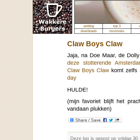
weblog
top 3
downloads
recensies
Claw Boys Claw
Jaja, na Doe Maar, de Dolly
deze stotterende Amsterd
Claw Boys Claw
komt zelfs 
day
HULDE!
(mijn favoriet blijft het pr
vandaan plukken)
Deze log is gepost op vrijdag 3