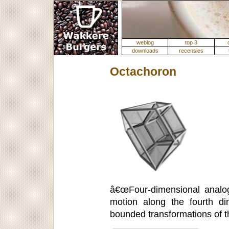
weblog
top 3
downloads
recensies
Octachoron
â€œFour-dimensional analog
motion along the fourth di
bounded transformations of 