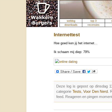
weblog
top 3
downloads
recensies
Internettest
Hoe goed ken jij het internet…
Ik schaam mij diep: 79%
Deze log is gepost op dinsdag
categorie
Tests
,
Voor Den Nerd
. 
feed. Reageren en pingen momenter