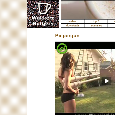
weblog
top 3
downloads
recensies
Piepergun