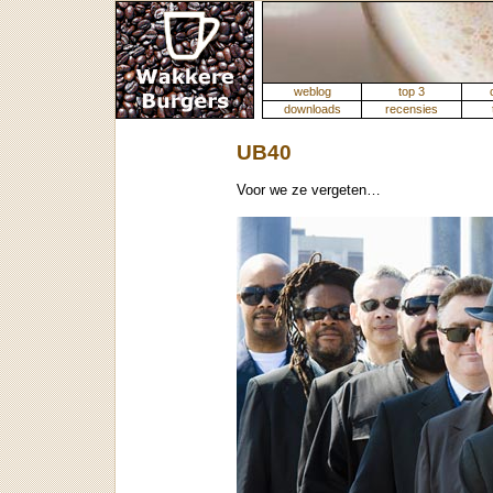
weblog
top 3
downloads
recensies
UB40
Voor we ze vergeten…