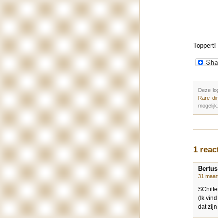
Toppert!
Deze lo
Rare di
mogelijk
1 reac
Bertus
31 maar
SChitte
(Ik vin
dat zij