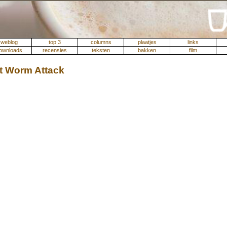
weblog
top 3
columns
plaatjes
links
ownloads
recensies
teksten
bakken
film
t Worm Attack