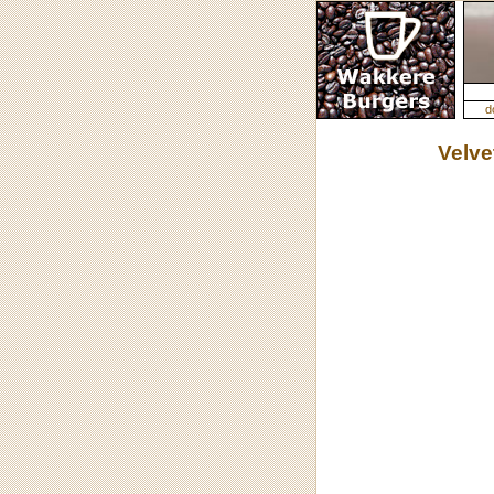
d
Velve