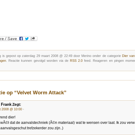
g is gepost op zaterdag 29 maart 2008 @ 22:49 door Merino onder de categorie
Dier va
ngen
. Reactie kunnen gevolgd worden via de
RSS 2.0
feed. Reageren en pingen moment
.
tie op “Velvet Worm Attack”
 Frank
Zegt:
t 2008 @ 10:00
-
rend dier!
d wÃ©l dat de aanvalstechniek (Ã©n materiaal) wat te wensen over laat. Ik zou ver
n aanvalsgeschut trefzekerder zou zijn..)