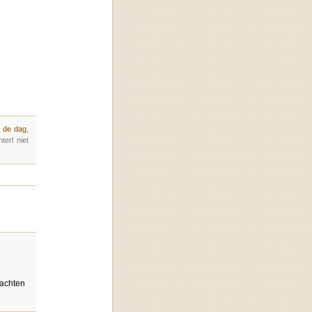
n de dag
,
erl niet
wachten