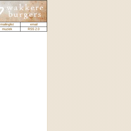
mailinglist
email
muziek
RSS 2.0