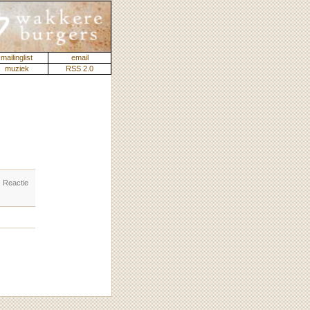
mailinglist
email
muziek
RSS 2.0
. Reactie