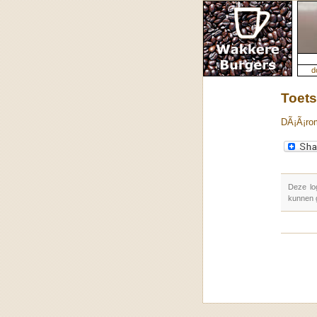
d
Toets
DÃ¡Ã¡ro
Deze lo
kunnen 