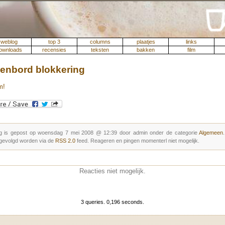
weblog
top 3
columns
plaatjes
links
ownloads
recensies
teksten
bakken
film
enbord blokkering
m!
g is gepost op woensdag 7 mei 2008 @ 12:39 door admin onder de categorie
Algemeen
gevolgd worden via de
RSS 2.0
feed. Reageren en pingen momenterl niet mogelijk.
Reacties niet mogelijk.
3 queries. 0,196 seconds.