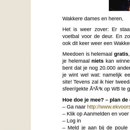
Wakkere dames en heren,
Het is weer zover: Er st
voetbal voor de deur. En z
ook dit keer weer een Wakke
Meedoen is helemaal
gratis
je helemaal
niets
kan winnen
bent dat je nog 20.000 ande
je wint wel wat: namelijk 
site! Tevens zal ik hier twee
sfeer/gekte Ã³Ã³k op WB te ge
Hoe doe je mee? – plan de
– Ga naar
http://www.ekvoors
– Klik op Aanmelden en voer
– Log in
– Meld je aan bij de poul