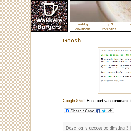
weblog
top 3
downloads
recensies
Goosh
Google Shell
. Een soort van command li
Deze log is gepost op dinsdag 3