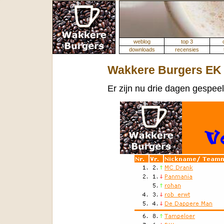
weblog
top 3
downloads
recensies
Wakkere Burgers EK 
Er zijn nu drie dagen gespee