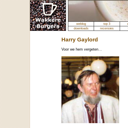
weblog
top 3
downloads
recensies
Harry Gaylord
Voor we hem vergeten…