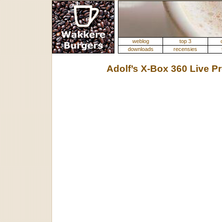
weblog
top 3
downloads
recensies
Adolf’s X-Box 360 Live P