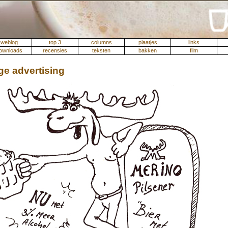
weblog
top 3
columns
plaatjes
links
ownloads
recensies
teksten
bakken
film
ge advertising