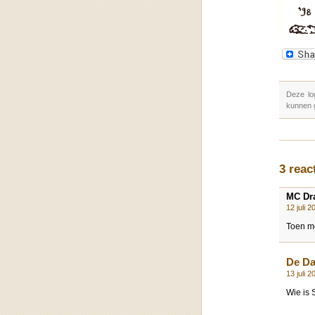
Deze lo
kunnen 
3 reac
MC Dr
12 juli 
Toen mo
De D
13 juli 
Wie is