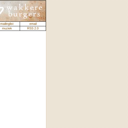
mailinglist
email
muziek
RSS 2.0