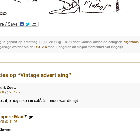
g is gepost op zaterdag 12 juli 2008 @ 19:28 door Merino onder de categorie
Algemeen
gevolgd worden via de
RSS 2.0
feed. Reageren en pingen momenterl niet mogelijk.
ties op “Vintage advertising”
ank
Zegt:
2008 @ 21:14
-
cht je nog roken in cafÃ©s…mooi was die tijd..
appere Man
Zegt:
2008 @ 11:06
-
 Showan