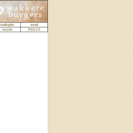
mailinglist
email
muziek
RSS 2.0