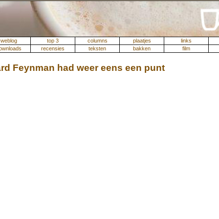
weblog
top 3
columns
plaatjes
links
ownloads
recensies
teksten
bakken
film
ard Feynman had weer eens een punt