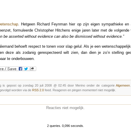
etenschap
. Hetgeen Richard Feynman hier op zijn eigen sympathieke en 
teenzet, formuleerde Christopher Hitchens enige jaren later met de volgende
n be asserted without evidence can also be dismissed without evidence.”
Niemand behoeft respect te tonen voor slap gelul. Als je een wetenschappelijke
en deze als zodanig gerespecteerd wilt zien, dan dien je zo’n stelling g
rbaar te onderbouwen.
g is gepost op zondag 20 juli 2008 @ 02:45 door Merino onder de categorie
Algemeen
gevolgd worden via de
RSS 2.0
feed. Reageren en pingen momenterl niet mogelijk.
Reacties niet mogelijk.
2 queries. 0,096 seconds.