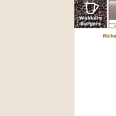
d
Rich