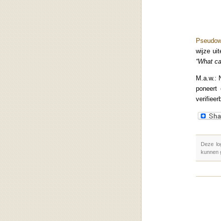
Pseudow
wijze ui
“What ca
M.a.w.: 
poneert 
verifiee
Deze lo
kunnen 