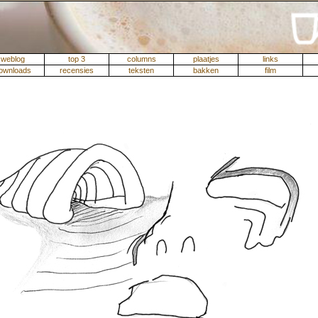
weblog
top 3
columns
plaatjes
links
ownloads
recensies
teksten
bakken
film