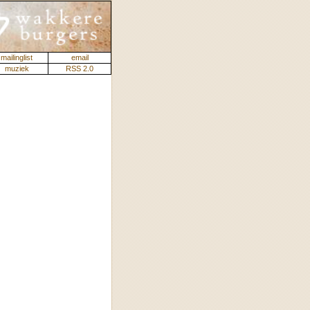
mailinglist
email
muziek
RSS 2.0