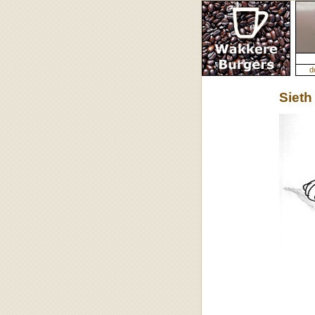
d
Sieth