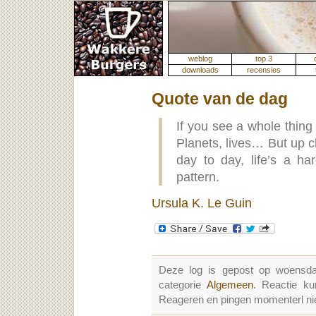
weblog
top 3
downloads
recensies
Quote van de dag
If you see a whole thing 
Planets, lives… But up cl
day to day, life’s a ha
pattern.
Ursula K. Le Guin
Deze log is gepost op woensd
categorie
Algemeen
. Reactie k
Reageren en pingen momenterl nie