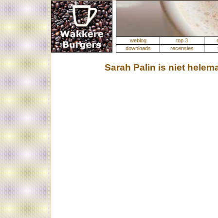
weblog
top 3
downloads
recensies
Sarah Palin is niet helem