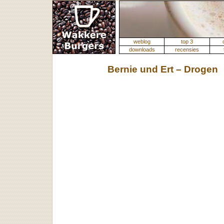
weblog
top 3
downloads
recensies
Bernie und Ert – Drogen