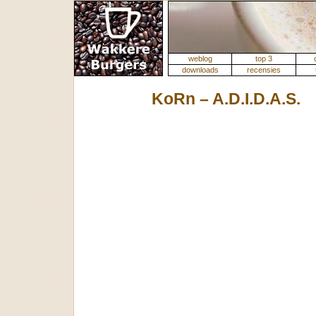
weblog
top 3
downloads
recensies
KoRn – A.D.I.D.A.S.