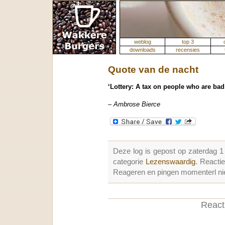
weblog
top 3
downloads
recensies
Quote van de nacht
‘Lottery: A tax on people who are bad
– Ambrose Bierce
Deze log is gepost op zaterdag 
categorie
Lezenswaardig
. Reacti
Reageren en pingen momenterl nie
Reacti