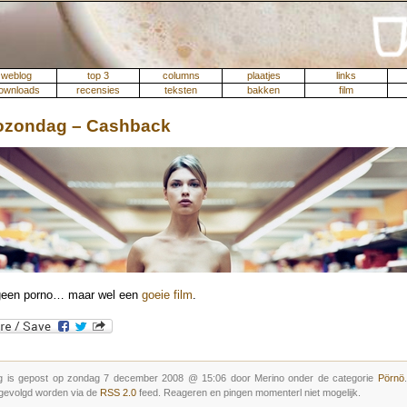
weblog
top 3
columns
plaatjes
links
ownloads
recensies
teksten
bakken
film
ozondag – Cashback
 geen porno… maar wel een
goeie film
.
g is gepost op zondag 7 december 2008 @ 15:06 door Merino onder de categorie
Pörnö
gevolgd worden via de
RSS 2.0
feed. Reageren en pingen momenterl niet mogelijk.