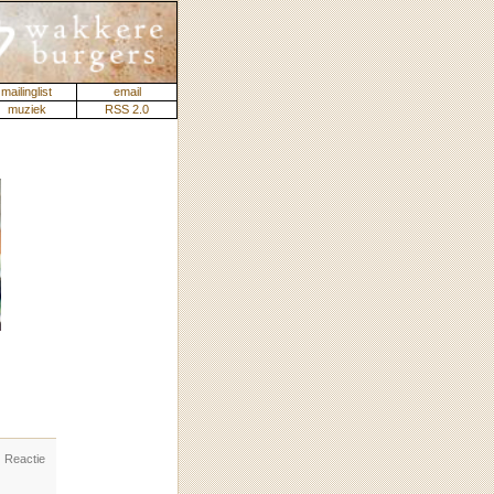
mailinglist
email
muziek
RSS 2.0
. Reactie