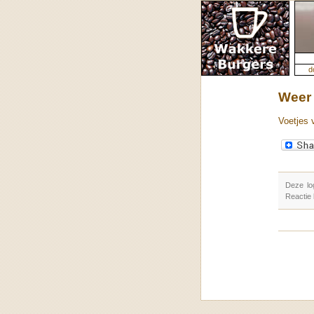
d
Weer 
Voetjes 
Deze lo
Reactie