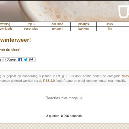
weblog
top 3
columns
plaatjes
links
ownloads
recensies
teksten
bakken
film
winterweer!
van de vloer!
g is gepost op donderdag 8 januari 2009 @ 19:13 door admin onder de categorie
Muzie
 kunnen gevolgd worden via de
RSS 2.0
feed. Reageren en pingen momenterl niet mogelijk.
Reacties niet mogelijk.
3 queries. 0,206 seconds.