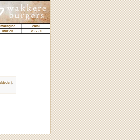
mailinglist
email
muziek
RSS 2.0
kjederij
.