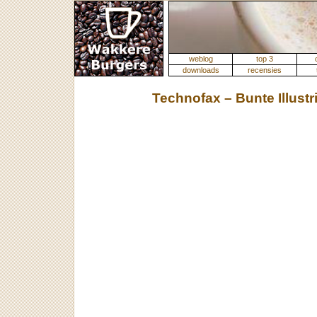
weblog
top 3
downloads
recensies
Technofax – Bunte Illustr