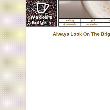
weblog
top 3
downloads
recensies
Always Look On The Brigh