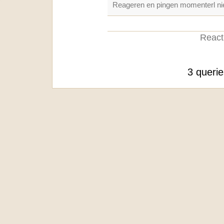
Reageren en pingen momenterl nie
Reacti
3 queri