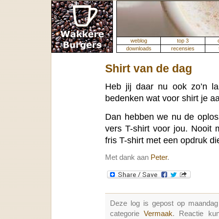
weblog
top 3
downloads
recensies
Shirt van de dag
Heb jij daar nu ook zo’n l
bedenken wat voor shirt je a
Dan hebben we nu de oplos
vers T-shirt voor jou. Nooit
fris T-shirt met een opdruk di
Met dank aan
Peter
.
Deze log is gepost op maandag 
categorie
Vermaak
. Reactie k