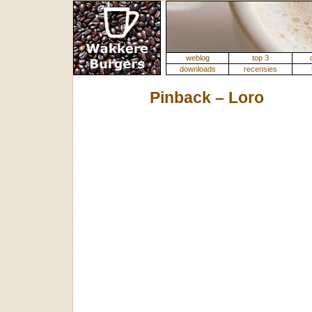
weblog
top 3
downloads
recensies
Pinback – Loro