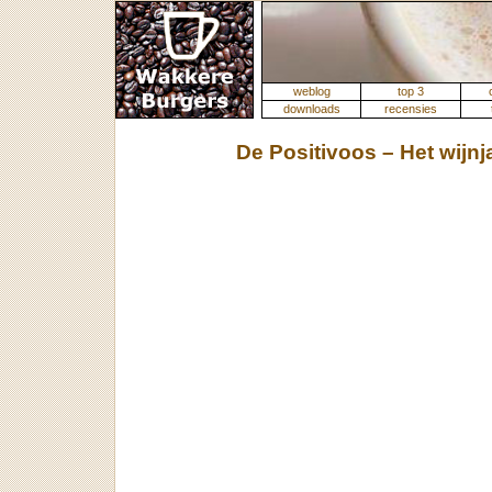
weblog
top 3
downloads
recensies
De Positivoos – Het wijnj