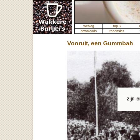
weblog
top 3
downloads
recensies
Vooruit, een Gummbah