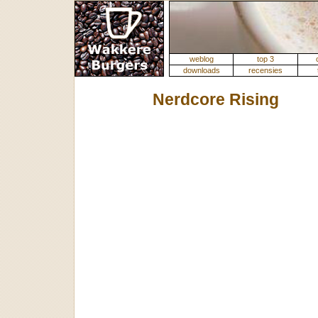
weblog
top 3
downloads
recensies
Nerdcore Rising