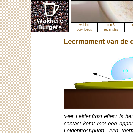
weblog
top 3
downloads
recensies
Leermoment van de da
‘Het Leidenfrost-effect is h
contact komt met een opperv
Leidenfrost-punt), een the