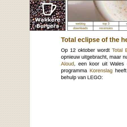
weblog
top 3
downloads
recensies
Total eclipse of the h
Op 12 oktober wordt
Total 
opnieuw uitgebracht, maar 
Aloud
, een koor uit Wales 
programma
Korenslag
heeft
behulp van LEGO: