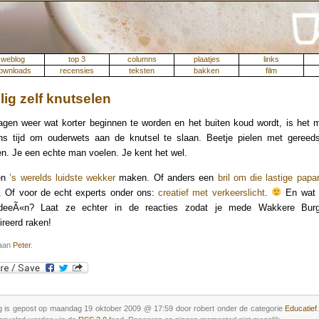
weblog
top 3
columns
plaatjes
links
ownloads
recensies
teksten
bakken
film
lig zelf knutselen
gen weer wat korter beginnen te worden en het buiten koud wordt, is het 
ns tijd om ouderwets aan de knutsel te slaan. Beetje pielen met gereed
en. Je een echte man voelen. Je kent het wel.
en
’s werelds luidste wekker
maken. Of anders een
bril om die lastige papa
. Of voor de echt experts onder ons:
creatief met verkeerslicht
.
En wat zi
deeÃ«n? Laat ze echter in de reacties zodat je mede Wakkere Bur
reerd raken!
 aan
Peter
.
g is gepost op maandag 19 oktober 2009 @ 17:59 door robert onder de categorie
Educatief