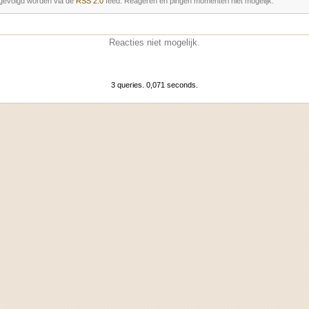
gevolgd worden via de
RSS 2.0
feed. Reageren en pingen momenterl niet mogelijk.
Reacties niet mogelijk.
3 queries. 0,071 seconds.