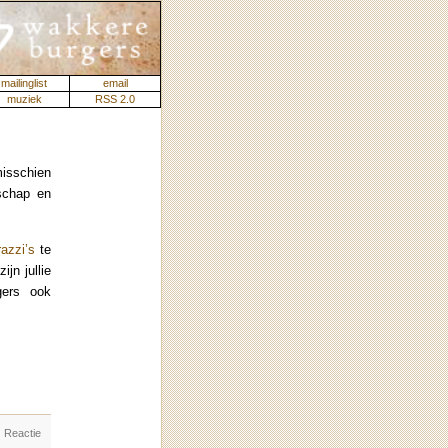
mailinglist
email
muziek
RSS 2.0
misschien
schap en
razzi’s
te
jn jullie
gers ook
. Reactie