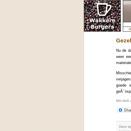
d
Gezel
Nu de da
weer ee
material
Misschi
verjagen
goede i
geÃ¯nspi
Met dank
Deze lo