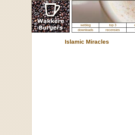
weblog
top 3
downloads
recensies
Islamic Miracles