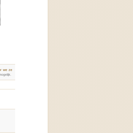
or we ze
ogelijk.