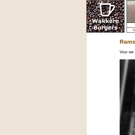
d
Rams
Voor we