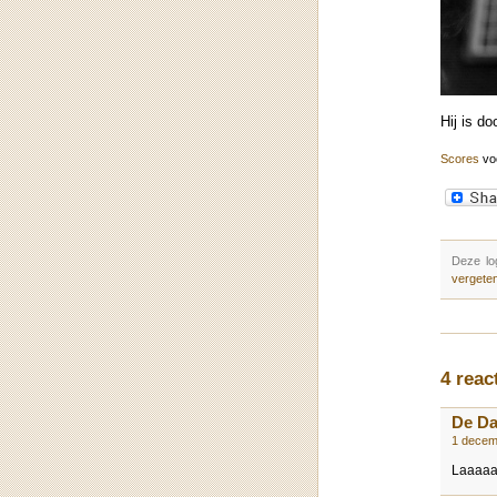
Hij is do
Scores
voo
Deze lo
vergete
4 reac
De D
1 decem
Laaaaaa