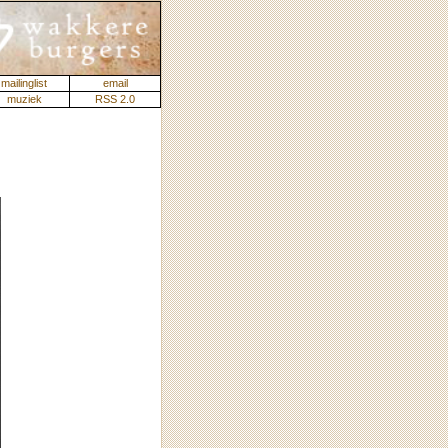
mailinglist
email
muziek
RSS 2.0