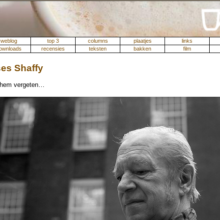
weblog
top 3
columns
plaatjes
links
ownloads
recensies
teksten
bakken
film
es Shaffy
 hem vergeten…