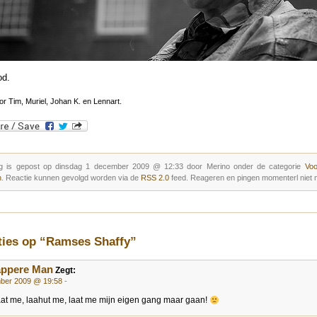
od.
r Tim, Muriel, Johan K. en Lennart.
g is gepost op dinsdag 1 december 2009 @ 12:33 door Merino onder de categorie
Vo
n
. Reactie kunnen gevolgd worden via de
RSS 2.0
feed. Reageren en pingen momenterl niet m
ties op “Ramses Shaffy”
appere Man
Zegt:
ber 2009 @ 19:58
-
t me, laahut me, laat me mijn eigen gang maar gaan!