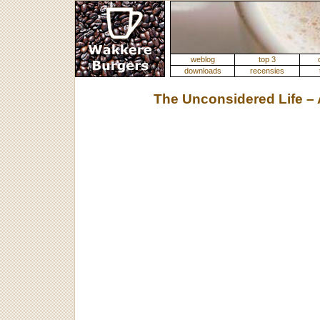
weblog
top 3
downloads
recensies
The Unconsidered Life – 